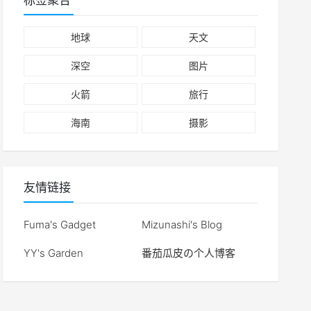
标签聚合
地球
天文
深空
图片
火箭
旅行
海南
摄影
友情链接
Fuma's Gadget
Mizunashi's Blog
YY's Garden
番茄瓜皮の个人博客