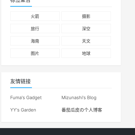
标签聚合
火箭
摄影
旅行
深空
海南
天文
图片
地球
友情链接
Fuma's Gadget
Mizunashi's Blog
YY's Garden
番茄瓜皮の个人博客