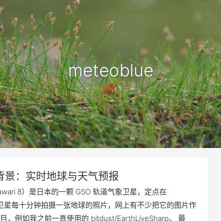
meteoblue
背景：实时地球与天气预报
awari 8）是日本的一颗 GSO 轨道气象卫星，定点在
。这颗卫星每十分钟拍摄一张地球的照片，网上有不少把它的图片作
例如我之前一直使用的 bitdust/EarthLiveSharp。 最