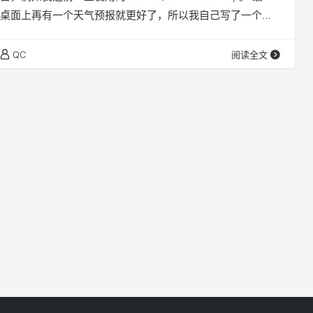
桌面上再有一个天气预报就更好了，所以我自己写了一个同
 的实时地球影像和 meteoblue 天气预报组件的 Wallpaper
壁纸。 如何使用 在 Steam 创意工坊 订阅，或者克隆
QC
阅读全文
veEarth…